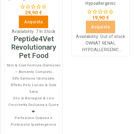
Hypoallergenic
Adulto
29,90 €
19,90 €
Acquista
Acquista
Availability:
7 In Stock
Availability:
Out of stock
Peptide4Vet
OWNAT RENAL
Revolutionary
HYPOALLERGENIC
Pet Food
Alimento di alta gamma
specificamente elaborato
Skin & Coat Formula (Salmone)
con pesce quale unica
— Alimento Completo
fonde di proteine animali e
Premium per Gatti Adulti e
55% Salmone Idrolizzato
privo di cereali.
Effetto Pelo Lucido & Cute
Sterilizzati
Rappresenta
Sana
un'alternativa eccellente
Olio di Borragine & Lino
per escludere allergie o
Crocchetta Esclusiva a Cuore
intolleranze. Il pesce,
❤️
inoltre, presenta un livello
Perfezione Cutanea e
eccellente di acidi grassi
Protezione Ipoallergenica
essenziali, molto