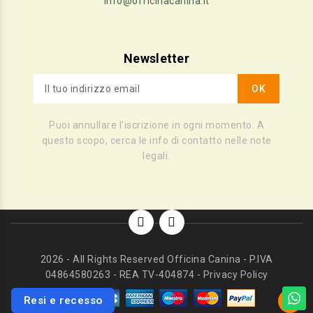
info@officinacanina.it
Newsletter
Puoi annullare l'iscrizione in ogni momento. A
questo scopo, cerca le info di contatto nelle note
legali.
2026 - All Rights Reserved Officina Canina - P.IVA
04864580263 - REA TV-404874 - Privacy Policy
Resi e recesso