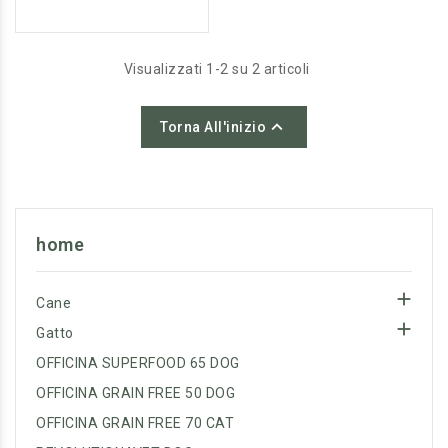
importanti per mantenere
una pelle sana e un pelo
setato e brillante.
Visualizzati 1-2 su 2 articoli

Torna All'inizio
home

Cane

Gatto
OFFICINA SUPERFOOD 65 DOG
OFFICINA GRAIN FREE 50 DOG
OFFICINA GRAIN FREE 70 CAT