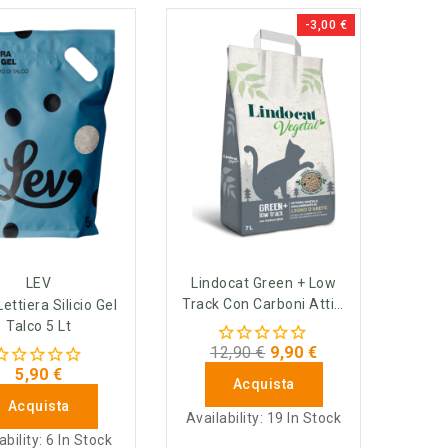
-3,00 €
LEV
Lindocat Green + Low
Track Con Carboni Attivi
Lettiera Silicio Gel
7 L
Talco 5 Lt
12,90 €
9,90 €
5,90 €
Acquista
Acquista
Availability:
19 In Stock
ability:
6 In Stock