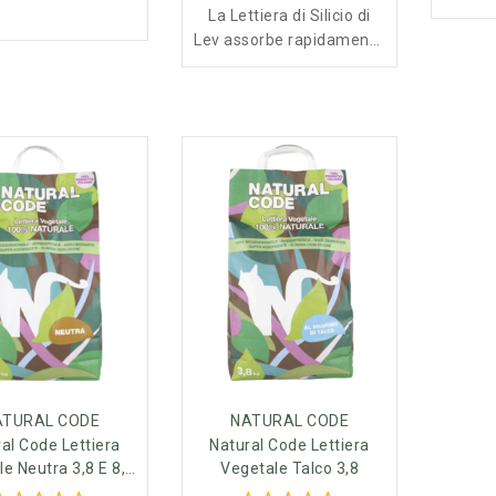
La Lettiera di Silicio di
Lev assorbe rapidamente
i liquidi e neutralizza i
cattivi odori grazie alla
delicata profumazione al
talco. Facile da usare, è
confezionata in un
sacchetto con maniglia
rinforzata. Perfetta per
garantire pulizia e
comfort al tuo gatto.
ATURAL CODE
NATURAL CODE
al Code Lettiera
Natural Code Lettiera
e Neutra 3,8 E 8,0
Vegetale Talco 3,8
Lt