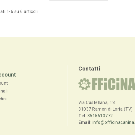
ati 1-6 su 6 articoli
Contatti
Account
ount
nali
dini
Via Castellana, 18
31037 Ramon di Loria (TV)
Tel
.
3515610772
Email
:
info@officinacanina.