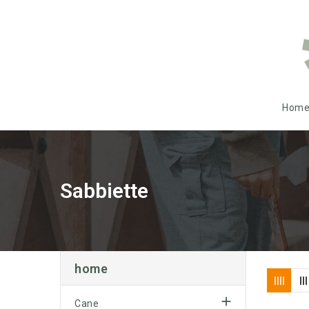
Hom
Sabbiette
home

Cane