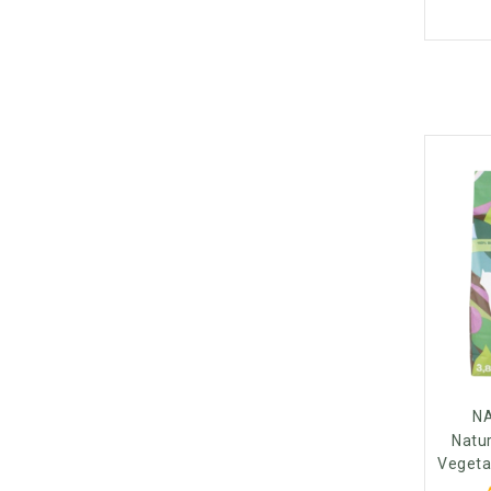
N
Natur
Vegetal