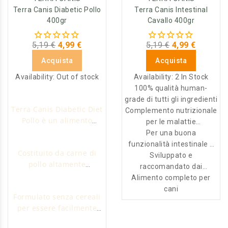
Terra Canis Diabetic Pollo
Terra Canis Intestinal
400gr
Cavallo 400gr
5,19 €
4,99 €
5,19 €
4,99 €
Acquista
Acquista
Availability:
Out of stock
Availability:
2 In Stock
100% qualità human-
grade di tutti gli ingredienti
Terra Canis Diabetic Diet
Complemento nutrizionale
Pollo è un alimento
per le malattie
umido dietetico per cani
gastrointestinali
Per una buona
che soffrono di problemi
funzionalità intestinale e
Costituito da carne di
di Diabete.
una mucosa gastrica sana
Sviluppato e
pollo altamente
raccomandato dai
digeribile ricca di
Alimento completo per
veterinari
amminoacidi utili a non
cani
Formulato senza cereali
affaticare il pancreas.
per essere facilmente
digeribile e utilizzato dai