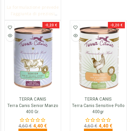
cani che necessitano di
La formulazione prevede
una dieta grain free.
l’aggiunta di preziosi
ingredienti per
-0,20 €
-0,20 €
contrastare i problemi di
diabete
TERRA CANIS
TERRA CANIS
Terra Canis Senior Manzo
Terra Canis Sensitive Pollo
400 Gr.
400gr
4,60 €
4,40 €
4,60 €
4,40 €