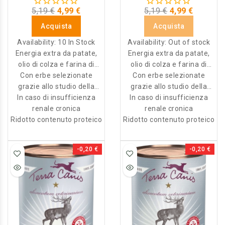
5,19 €
4,99 €
5,19 €
4,99 €
Acquista
Acquista
Availability:
10 In Stock
Availability:
Out of stock
Energia extra da patate,
Energia extra da patate,
olio di colza e farina di
olio di colza e farina di
Con erbe selezionate
cocco
Con erbe selezionate
cocco
grazie allo studio della
grazie allo studio della
In caso di insufficienza
natura
In caso di insufficienza
natura
renale cronica
renale cronica
Ridotto contenuto proteico
Ridotto contenuto proteico
-0,20 €
-0,20 €