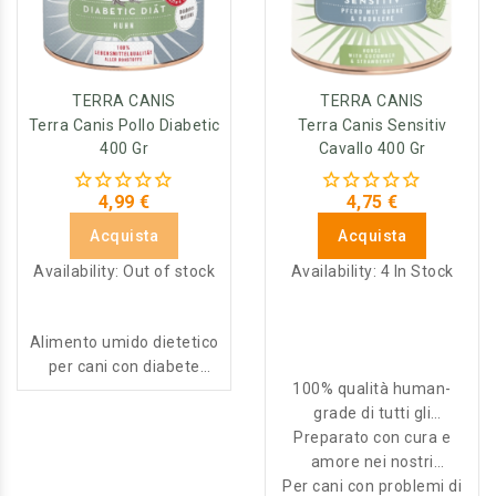
TERRA CANIS
TERRA CANIS
Terra Canis Pollo Diabetic
Terra Canis Sensitiv
400 Gr
Cavallo 400 Gr
4,99 €
4,75 €
Acquista
Acquista
Availability:
Out of stock
Availability:
4 In Stock
Alimento umido dietetico
per cani con diabete
100% qualità human-
mellito, supporto
grade di tutti gli
nutrizionale per regolare
Preparato con cura e
ingredienti
l'apporto di glucosio, con
amore nei nostri
sola carne di muscolo e
Per cani con problemi di
stabilimenti
verdure, senza cereali né