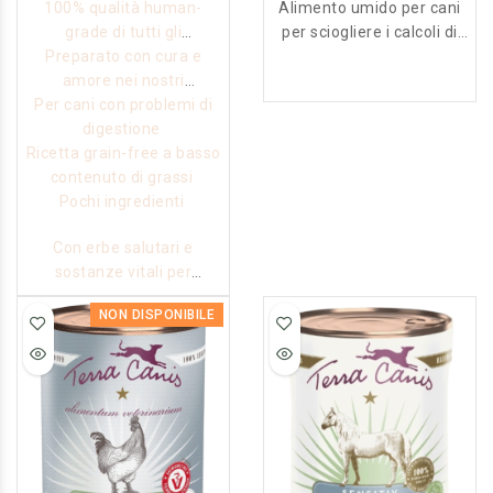
100% qualità human-
Alimento umido per cani
grade di tutti gli
per sciogliere i calcoli di
Preparato con cura e
ingredienti
struvite e ridurre la
amore nei nostri
formazione di nuovi
Per cani con problemi di
stabilimenti
calcoli, 100% qualità
digestione
alimentare, senza cereali
Ricetta grain-free a basso
e senza glutine,
contenuto di grassi
acidificante e diluente
Pochi ingredienti
urinario.
Con erbe salutari e
sostanze vitali per
stomaco e intestino
NON DISPONIBILE