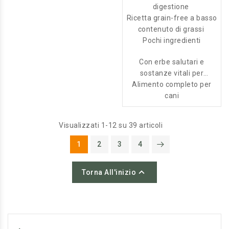
digestione
glutine, qualità 100%
Ricetta grain-free a basso
human grade.
contenuto di grassi
Pochi ingredienti
Con erbe salutari e
sostanze vitali per
Alimento completo per
stomaco e intestino
cani
Visualizzati 1-12 su 39 articoli
1
2
3
4

Torna All'inizio