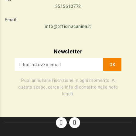
3515610772
Email
:
info@officinacanina.it
Newsletter
Puoi annullare l'iscrizione in ogni momento. A
questo scopo, cerca le info di contatto nelle note
legali.