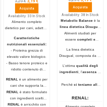
3,29 €
3,19 €
Acquista
Acquista
Availability:
38 In Stock
Availability:
33 In Stock
Metabolic Balance
è la
Alimento completo
linea dietetica Disugual
dietetico per cani, adatto a
indicata per cani che, a
Alimenti studiati per
supportare la
FUNZIONE
Caratteristiche
causa di
problematiche
o
essere
completi e
RENALE
in caso di
nutrizionali essenziali:
patologie
, necessitano di
bilanciati
ed offrire un
insufficienza renale
La linea dietetica
- Proteina grezza di
un’
alimentazione
supporto essenziale a tutti
cronica.
Disugual, composta da 10
elevato valore biologico.
specifica
.
i
cani con esigenze
formulazioni declinate in 2
- Basso tenore proteico e
nutrizionali particolari
.
L’ottima
qualità degli
o 3 gusti, permette di
ridotto contenuto di
ingredienti
, l’
assenza di
variare la dieta e
fosforo per supportare al
coloranti, appetizzanti e
RENAL
è un alimento per
soddisfare il palato anche
meglio le funzioni renali.
conservanti
artificiali,
Perché
ci teniamo alla
cani che supporta la
dei cani più esigenti.
rendono le ricette della
loro salute
, proprio come
funzione renale ed è
RENAL
è stato formulato
linea Disugual Metabolic
te! ♥
RENAL:
formulato con una singola
con ingredienti scelti
Balance
bilanciate e
proteina animale. Le carni
appositamente per il loro
RENAL
è arricchito con
Alimento completo