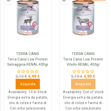
rallentare la progressione
assimilabili in misura
dai reni, di conseguenza
dell’insufficienza renale
maggiore rispetto ad altri
risulta essenziale una
cronica: hanno azione
tipi di carni. Inoltre, il
restrizione dell’elemento
antinfiammatoria,
ridotto contenuto proteico,
in modo tale da rallentare
migliorano il flusso
coadiuva l’utilizzazione
la progressione della
sanguigno renale e
degli aminoacidi,
malattia. L’agente
aumentano la velocità di
riducendo la produzione di
sequestrante il fosforo che
filtrazione glomerulare.
sostanze azotate di
è stato incluso è il
TERRA CANIS
TERRA CANIS
scarto, tra cui l’urea.
carbonato di calcio.
Terra Canis Low Protein
Terra Canis Low Protein
Selvaggina RENAL 400gr
Vitello RENAL 400gr
5,19 €
4,99 €
5,19 €
4,99 €
Acquista
Acquista
Availability:
10 In Stock
Availability:
Out of stock
Energia extra da patate,
Energia extra da patate,
olio di colza e farina di
olio di colza e farina di
Con erbe selezionate
cocco
Con erbe selezionate
cocco