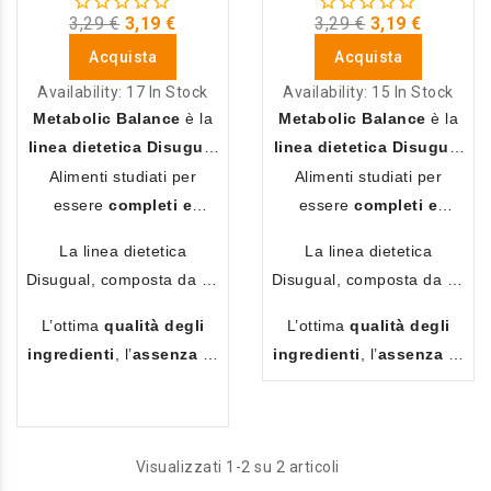
3,29 €
3,19 €
3,29 €
3,19 €
Acquista
Acquista
Availability:
17 In Stock
Availability:
15 In Stock
Metabolic Balance
è la
Metabolic Balance
è la
linea dietetica Disugual
linea dietetica Disugual
indicata per cani che, a
indicata per cani che, a
Alimenti studiati per
Alimenti studiati per
causa di
problematiche
o
causa di
problematiche
o
essere
completi e
essere
completi e
patologie
, necessitano di
patologie
, necessitano di
bilanciati
ed offrire un
bilanciati
ed offrire un
La linea dietetica
La linea dietetica
un’
alimentazione
un’
alimentazione
supporto essenziale a tutti
supporto essenziale a tutti
Disugual, composta da 10
Disugual, composta da 10
specifica
.
specifica
.
i
cani con esigenze
i
cani con esigenze
formulazioni declinate in 2
formulazioni declinate in 2
nutrizionali particolari
.
nutrizionali particolari
.
L’ottima
qualità degli
L’ottima
qualità degli
o 3 gusti, permette di
o 3 gusti, permette di
ingredienti
, l’
assenza di
ingredienti
, l’
assenza di
variare la dieta e
variare la dieta e
coloranti, appetizzanti e
coloranti, appetizzanti e
soddisfare il palato anche
soddisfare il palato anche
conservanti
artificiali,
conservanti
artificiali,
dei cani più esigenti.
dei cani più esigenti.
rendono le ricette della
rendono le ricette della
Visualizzati 1-2 su 2 articoli
linea Disugual Metabolic
linea Disugual Metabolic