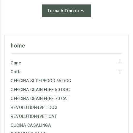
Balance
bilanciate e
Balance
bilanciate e
sicure
.
sicure
.

Torna All'inizio
Inoltre, l’aggiunta di
Inoltre, l’aggiunta di
molecole prebiotiche,
molecole prebiotiche,
quali XOS e MOS,
quali XOS e MOS,
favoriscono il benessere
favoriscono il benessere
home
del cane e un corretto
del cane e un corretto
funzionamento
funzionamento

Cane
dell’organismo.
dell’organismo.

Gatto
OFFICINA SUPERFOOD 65 DOG
OFFICINA GRAIN FREE 50 DOG
OFFICINA GRAIN FREE 70 CAT
REVOLUTION4VET DOG
REVOLUTION4VET CAT
CUCINA CASALINGA