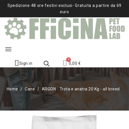
Spedizione 48 ore festivi esclusi- Gratuita a partire da 69
euro
menu
Sign in
0,00 €
Home
Cane
ARGON - Trota e anatra 20 Kg - all breed
IN SALDO!
NON DISPONIBILE