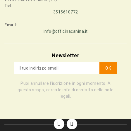
Tel
.
3515610772
Email
:
info@officinacanina.it
Newsletter
Puoi annullare l'iscrizione in ogni momento. A
questo scopo, cerca le info di contatto nelle note
legali.